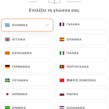
EL
ΜΕΝΟΎ
Επιλέξτε τη γλώσσα σας:
Επιλέξτε τη γλώσσα σας:
ΓΑΛΛΙΚΆ
ΓΑΛΛΙΚΆ
ΕΛΛΗΝΙΚΆ
ΕΛΛΗΝΙΚΆ
ΑΓΓΛΙΚΆ
ΑΓΓΛΙΚΆ
ΙΣΠΑΝΙΚΆ
ΙΣΠΑΝΙΚΆ
/
ΑΡΧΙΚΉ
ΕΠΑΦΉ
Επαφή
ΚΑΤΑΛΑΝΙΚΆ
ΚΑΤΑΛΑΝΙΚΆ
ΙΤΑΛΙΚΆ
ΙΤΑΛΙΚΆ
ΓΕΡΜΑΝΙΚΆ
ΓΕΡΜΑΝΙΚΆ
ΠΟΡΤΟΓΑΛΙΚΆ
ΠΟΡΤΟΓΑΛΙΚΆ
简体中文 (ΚΙΝΈΖΙΚΑ)
简体中文 (ΚΙΝΈΖΙΚΑ)
ΣΟΥΗΔΙΚΆ
ΣΟΥΗΔΙΚΆ
ΙΑΠΩΝΙΚΆ
ΙΑΠΩΝΙΚΆ
ΡΩΣΙΚΆ
ΡΩΣΙΚΆ
Oscar
ΑΡΑΒΙΚΆ
ΑΡΑΒΙΚΆ
ΟΛΛΑΝΔΙΚΆ
ΟΛΛΑΝΔΙΚΆ