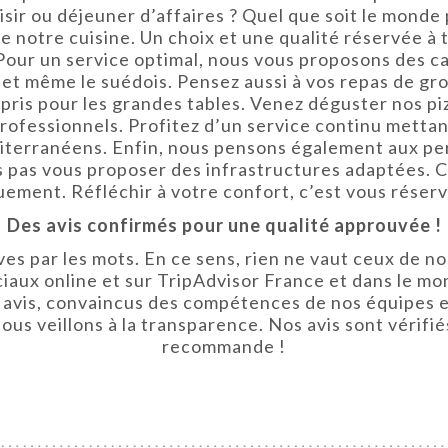
sir ou déjeuner d’affaires ? Quel que soit le monde
e notre cuisine. Un choix et une qualité réservée à 
Pour un service optimal, nous vous proposons des c
en et même le suédois. Pensez aussi à vos repas de g
ris pour les grandes tables. Venez déguster nos piz
ofessionnels. Profitez d’un service continu mettant
diterranéens. Enfin, nous pensons également aux pe
s pas vous proposer des infrastructures adaptées. 
ement. Réfléchir à votre confort, c’est vous réserve
Des avis confirmés pour une qualité approuvée !
 par les mots. En ce sens, rien ne vaut ceux de nos 
ciaux online et sur TripAdvisor France et dans le mo
 avis, convaincus des compétences de nos équipes et
us veillons à la transparence. Nos avis sont vérifiés
recommande !