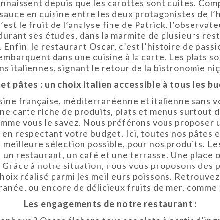
connaissent depuis que les carottes sont cuites. Co
sauce en cuisine entre les deux protagonistes de l’h
’est le fruit de l’analyse fine de Patrick, l’observat
, durant ses études, dans la marmite de plusieurs rest
Enfin, le restaurant Oscar, c’est l’histoire de pass
mbarquent dans une cuisine à la carte. Les plats s
ions italiennes, signant le retour de la bistronomie n
 et pâtes : un choix italien accessible à tous les b
isine française, méditerranéenne et italienne sans 
e carte riche de produits, plats et menus surtout da
 comme vous le savez. Nous préférons vous proposer 
 en respectant votre budget. Ici, toutes nos pâtes e
 meilleure sélection possible, pour nos produits. Les
 un restaurant, un café et une terrasse. Une place où 
. Grâce à notre situation, nous vous proposons des 
oix réalisé parmi les meilleurs poissons. Retrouvez 
anée, ou encore de délicieux fruits de mer, comme
Les engagements de notre restaurant :
onheur ? Oscar élabore tous ses plats à partir d’ing