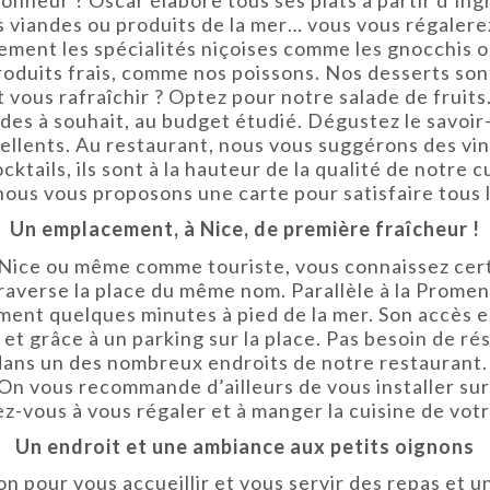
os viandes ou produits de la mer… vous vous régalere
ement les spécialités niçoises comme les gnocchis ou
produits frais, comme nos poissons. Nos desserts so
t vous rafraîchir ? Optez pour notre salade de fruits
es à souhait, au budget étudié. Dégustez le savoir-
ellents. Au restaurant, nous vous suggérons des vin
ktails, ils sont à la hauteur de la qualité de notre 
nous vous proposons une carte pour satisfaire tous l
Un emplacement, à Nice, de première fraîcheur !
de Nice ou même comme touriste, vous connaissez cer
raverse la place du même nom. Parallèle à la Promena
ment quelques minutes à pied de la mer. Son accès es
t grâce à un parking sur la place. Pas besoin de ré
dans un des nombreux endroits de notre restaurant. 
 On vous recommande d’ailleurs de vous installer su
ez-vous à vous régaler et à manger la cuisine de votr
Un endroit et une ambiance aux petits oignons
ion pour vous accueillir et vous servir des repas et 