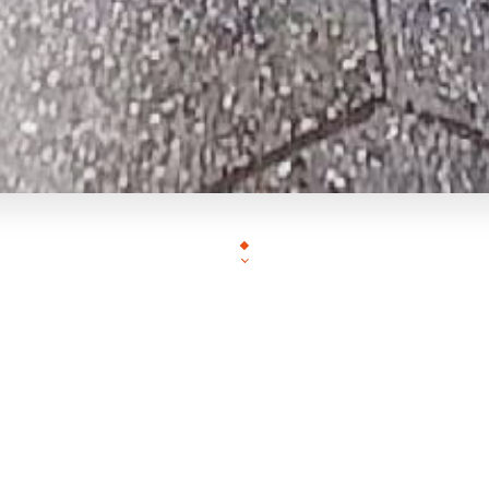
Oscar vous accueille dans un cadre art-déco et e
plats gourmands, simples et méd