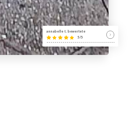
annabelle t. bewertete
5/5
n terrasse pour déguster des
iterranéens.