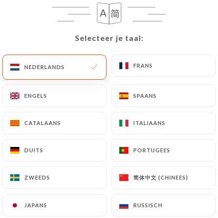
NL
MENU
Selecteer je taal:
Selecteer je taal:
FRANS
FRANS
NEDERLANDS
NEDERLANDS
/
HOME
REVIEWS
ENGELS
ENGELS
SPAANS
SPAANS
Reviews
CATALAANS
CATALAANS
ITALIAANS
ITALIAANS
DUITS
DUITS
PORTUGEES
PORTUGEES
138 reviews op Uniiti
简体中文 (CHINEES)
简体中文 (CHINEES)
ZWEEDS
ZWEEDS
4.2 / 5
JAPANS
JAPANS
RUSSISCH
RUSSISCH
100% authentieke, geverifieerde reviews.