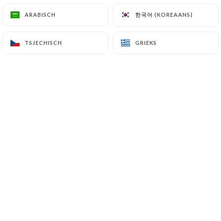
한국어 (KOREAANS)
한국어 (KOREAANS)
ARABISCH
ARABISCH
annabelle t. beoordeelde
A
TSJECHISCH
TSJECHISCH
GRIEKS
GRIEKS
5/5
21/06/2026
•
07:39
Marcel D. beoordeelde
M
3/5
Publicité
06/04/2026
•
08:24
Bob M. beoordeelde
B
3/5
17/02/2026
•
10:50