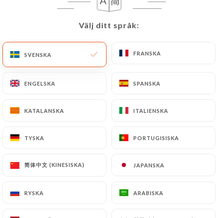
SV
MENY
Välj ditt språk:
Välj ditt språk:
FRANSKA
FRANSKA
SVENSKA
SVENSKA
ENGELSKA
ENGELSKA
SPANSKA
SPANSKA
/
HEM
OMDÖMEN
Omdömen
KATALANSKA
KATALANSKA
ITALIENSKA
ITALIENSKA
TYSKA
TYSKA
PORTUGISISKA
PORTUGISISKA
138 omdömen på Uniiti
简体中文 (KINESISKA)
简体中文 (KINESISKA)
JAPANSKA
JAPANSKA
4.2 / 5
RYSKA
RYSKA
ARABISKA
ARABISKA
100 % verkliga, verifierade omdömen.