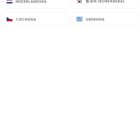
한국어 (KOREANSKA)
한국어 (KOREANSKA)
NEDERLÄNDSKA
NEDERLÄNDSKA
TJECKISKA
TJECKISKA
GREKISKA
GREKISKA
annabelle t. bedömd
A
5/5
21/06/2026
•
07:39
Marcel D. bedömd
M
3/5
Publicité
06/04/2026
•
08:24
Bob M. bedömd
B
3/5
17/02/2026
•
10:50