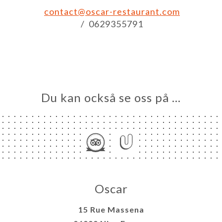
contact@oscar-restaurant.com
RE
/ 0629355791
TAKT
Du kan också se oss på …
Oscar
15 Rue Massena