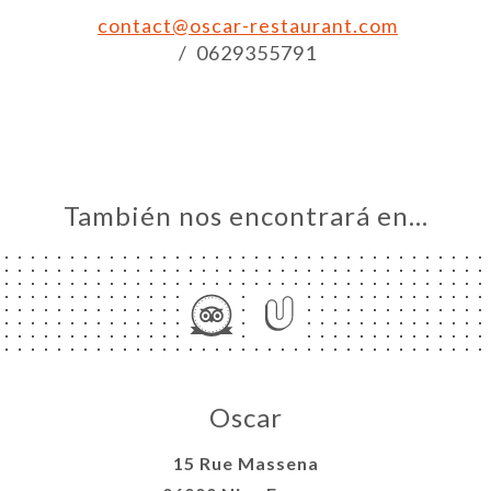
contact@oscar-restaurant.com
RE
/ 0629355791
ACTO
También nos encontrará en…
Oscar
15 Rue Massena