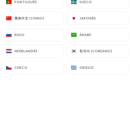
PORTUGUÉS
PORTUGUÉS
SUECO
SUECO
ES
MENÚ
简体中文 (CHINO)
简体中文 (CHINO)
JAPONÉS
JAPONÉS
RUSO
RUSO
ÁRABE
ÁRABE
한국어 (COREANO)
한국어 (COREANO)
NEERLANDÉS
NEERLANDÉS
/
INICIO
PRIVATISATION
PRIVATISATION
CHECO
CHECO
GRIEGO
GRIEGO