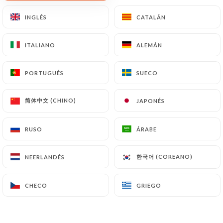
INGLÉS
INGLÉS
CATALÁN
CATALÁN
ITALIANO
ITALIANO
ALEMÁN
ALEMÁN
PORTUGUÉS
PORTUGUÉS
SUECO
SUECO
简体中文 (CHINO)
简体中文 (CHINO)
JAPONÉS
JAPONÉS
RUSO
RUSO
ÁRABE
ÁRABE
한국어 (COREANO)
한국어 (COREANO)
NEERLANDÉS
NEERLANDÉS
CHECO
CHECO
GRIEGO
GRIEGO