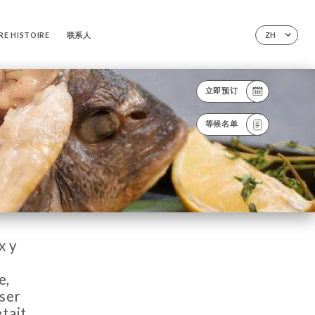
E HISTOIRE
联系人
ZH
立即预订
等候名单
x y
e,
oser
était