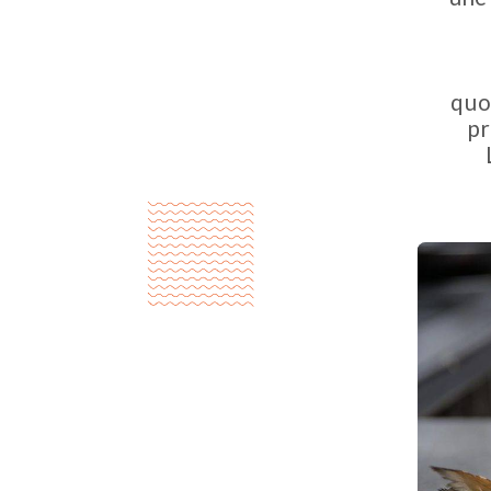
quo
pr