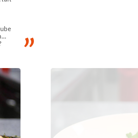
aube
on…
?