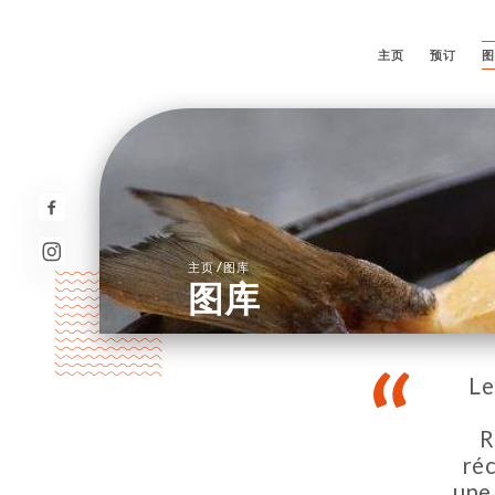
主页
预订
/
主页
图库
图库
Le
R
réc
une 