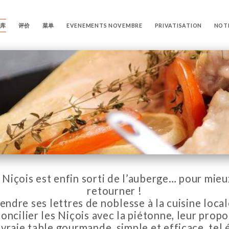
图库
评价
菜单
EVENEMENTS NOVEMBRE
PRIVATISATION
NOTR
 Niçois est enfin sorti de l’auberge… pour mieu
retourner !
endre ses lettres de noblesse à la cuisine local
oncilier les Niçois avec la piétonne, leur prop
vraie table gourmande, simple et efficace, tel 