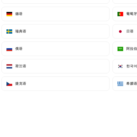
德语
德语
葡萄
葡萄
瑞典语
瑞典语
日语
日语
俄语
俄语
阿拉
阿拉
荷兰语
荷兰语
한국
한국
捷克语
捷克语
希腊
希腊