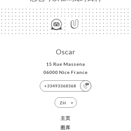
Oscar
15 Rue Massena
06000 Nice France
+33493368368
ZH
主页
图库