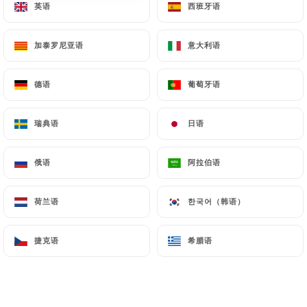
英语
英语
西班牙语
西班牙语
加泰罗尼亚语
加泰罗尼亚语
意大利语
意大利语
德语
德语
葡萄牙语
葡萄牙语
瑞典语
瑞典语
日语
日语
138 评论
俄语
俄语
阿拉伯语
阿拉伯语
RESTAURANT MEDITERRANEEN
15 Rue Massena
荷兰语
荷兰语
한국어（韩语）
한국어（韩语）
06000 Nice France
捷克语
捷克语
希腊语
希腊语
餐厅简介