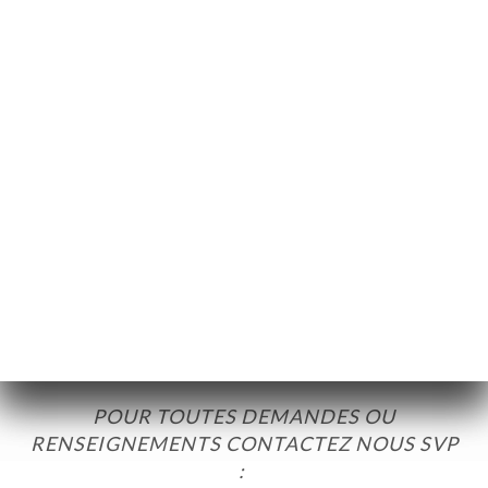
au rez-de-chaussée et 60 à l’étage avec
Rétroprojecteur
si besoin pour vos
conférences ou autres.
Cette partie est d’ailleurs privatisable pour
vos événements / groupes qu’ils soient
professionnels ou privés (anniversaire,
baptême, bar-mitzvah, groupes de travail,
mariage, baptême, communion etc…).
La grande double terrasse vous permet de
하기
profiter de la douceur de vivre ambiante et
du soleil niçois.
러리
뷰
Les privatisations sont possibles toute
뉴
l'année..
MENTS
POUR TOUTES DEMANDES OU
BRE
RENSEIGNEMENTS CONTACTEZ NOUS SVP
ISATION
: