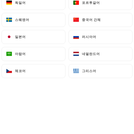
독일어
독일어
포르투갈어
포르투갈어
메뉴
KO
스웨덴어
스웨덴어
중국어 간체
중국어 간체
일본어
일본어
러시아어
러시아어
/
아랍어
아랍어
네덜란드어
네덜란드어
홈
PRIVATISATION
PRIVATISATION
체코어
체코어
그리스어
그리스어